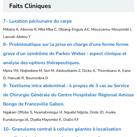
Faits Cliniques
7- Luxation périlunaire du carpe
Mikiela A, Abiome R, Mba Mba C, Obiang-Enguie AC, Moussavou-Mouyombi J,
Laouali Abdou Y
8- Problématique sur la prise en charge d’une forme forme
grave d’un syndrôme de Parkes Weber : aspect clinique et
analyse des options thérapeutiques.
Mpira YM, Nidjimbere M, Son M, Abdoulkarim Z, Dicko A, Thiombiano A, Kane
D, Haouati R, Boumzebra D
9- Textilome intra abdominal : à propos de 3 cas au Service
de Chirurgie Générale du Centre Hospitalier Régional Amissa
Bongo de Franceville Gabon.
Ngakani Offobo S, Nyamatsiengui H, Nguélé Ndjota, Ondo JD, Aseke
Kundulunga JA, Dyatta Mayombo K, Diallo KF
10- Granulome central à cellules géantes à localisation