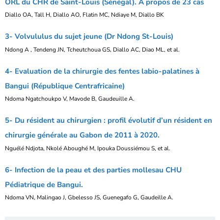
ORL du CHR de Saint-Louis (Sénégal). A propos de 23 cas
Diallo OA, Tall H, Diallo AO, Flatin MC, Ndiaye M, Diallo BK
3- Volvululus du sujet jeune (Dr Ndong St-Louis)
Ndong A , Tendeng JN, Tcheutchoua GS, Diallo AC, Diao ML, et al.
4- Evaluation de la chirurgie des fentes labio-palatines à
Bangui (République Centrafricaine)
Ndoma Ngatchoukpo V, Mavode B, Gaudeuille A.
5- Du résident au chirurgien : profil évolutif d’un résident en
chirurgie générale au Gabon de 2011 à 2020.
Nguélé Ndjota, Nkolé Aboughé M, Ipouka Doussiémou S, et al.
6- Infection de la peau et des parties mollesau CHU
Pédiatrique de Bangui.
Ndoma VN, Malingao J, Gbelesso JS, Guenegafo G, Gaudeille A.