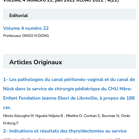
VOLUME 4 NUMÉRO 22, juin 2022 RECAC 2022 ; 4(22)
Editorial
Volume 4 numéro 22
Professeur ONDO N’DONG
Articles Originaux
1- Les pathologies du canal péritonéo-vaginal et du canal de
Nück dans le service de chirurgie pédiatrique du CHU Mère-
Enfant Fondation Jeanne Ebori de Libreville, à propos de 188
cas.
Nkole Aboughe M, Nguele Ndjota B , Mbethe D, Comlan E, Boumas N, Ondo
N’dong F
2- Indications et résultats des thyroïdectomies au service