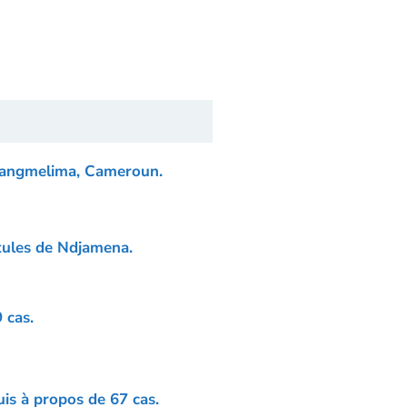
de Sangmelima, Cameroun.
stules de Ndjamena.
 cas.
is à propos de 67 cas.