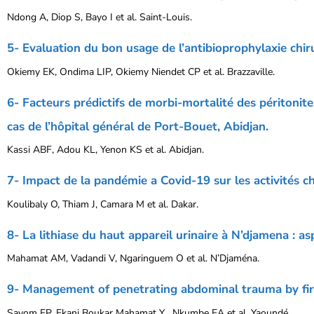
Ndong A, Diop S, Bayo I et al. Saint-Louis.
5- Evaluation du bon usage de l’antibioprophylaxie chir
Okiemy EK, Ondima LIP, Okiemy Niendet CP et al. Brazzaville.
6- Facteurs prédictifs de morbi-mortalité des péritonite
cas de l’hôpital général de Port-Bouet, Abidjan.
Kassi ABF, Adou KL, Yenon KS et al. Abidjan.
7- Impact de la pandémie a Covid-19 sur les activités chi
Koulibaly O, Thiam J, Camara M et al. Dakar.
8- La lithiase du haut appareil urinaire à N’djamena : a
Mahamat AM, Vadandi V, Ngaringuem O et al. N’Djaména.
9- Management of penetrating abdominal trauma by fir
Savom EP, Ekani Boukar Mahamat Y , Nkumbe EA et al. Yaoundé.