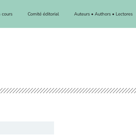
 cours
Comité éditorial
Auteurs • Authors • Lectores