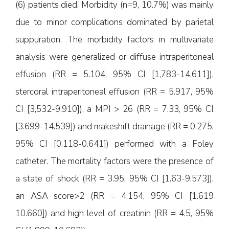
(6) patients died. Morbidity (n=9, 10.7%) was mainly
due to minor complications dominated by parietal
suppuration. The morbidity factors in multivariate
analysis were generalized or diffuse intraperitoneal
effusion (RR = 5.104, 95% CI [1,783-14,611]),
stercoral intraperitoneal effusion (RR = 5.917, 95%
CI [3,532-9,910]), a MPI > 26 (RR = 7.33, 95% CI
[3.699-14.539]) and makeshift drainage (RR = 0.275,
95% CI [0.118-0.641]) performed with a Foley
catheter. The mortality factors were the presence of
a state of shock (RR = 3.95, 95% CI [1.63-9.573]),
an ASA score>2 (RR = 4.154, 95% CI [1.619
10.660]) and high level of creatinin (RR = 4.5, 95%