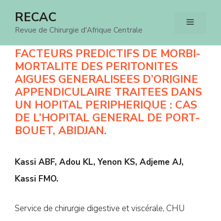
Aller
RECAC
Menu
au
Revue de Chirurgie d'Afrique Centrale
contenu
FACTEURS PREDICTIFS DE MORBI-
MORTALITE DES PERITONITES
AIGUES GENERALISEES D’ORIGINE
APPENDICULAIRE TRAITEES DANS
UN HOPITAL PERIPHERIQUE : CAS
DE L’HOPITAL GENERAL DE PORT-
BOUET, ABIDJAN.
Kassi ABF, Adou KL, Yenon KS, Adjeme AJ,
Kassi FMO.
Service de chirurgie digestive et viscérale, CHU