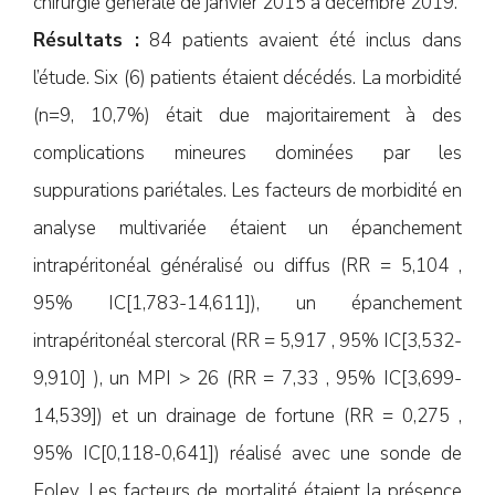
chirurgie générale de janvier 2015 à décembre 2019.
Résultats :
84 patients avaient été inclus dans
l’étude. Six (6) patients étaient décédés. La morbidité
(n=9, 10,7%) était due majoritairement à des
complications mineures dominées par les
suppurations pariétales. Les facteurs de morbidité en
analyse multivariée étaient un épanchement
intrapéritonéal généralisé ou diffus (RR = 5,104 ,
95% IC[1,783-14,611]), un épanchement
intrapéritonéal stercoral (RR = 5,917 , 95% IC[3,532-
9,910] ), un MPI > 26 (RR = 7,33 , 95% IC[3,699-
14,539]) et un drainage de fortune (RR = 0,275 ,
95% IC[0,118-0,641]) réalisé avec une sonde de
Foley. Les facteurs de mortalité étaient la présence