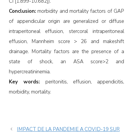
CI [1.899-10.682]).
Conclusion:
morbidity and mortality factors of GAP
of appendicular origin are generalized or diffuse
intraperitoneal effusion, stercoral intraperitoneal
effusion, Mannheim score > 26 and makeshift
drainage. Mortality factors are the presence of a
state of shock, an ASA score>2 and
hypercreatininemia.
Key words:
peritonitis, effusion, appendicitis,
morbidity, mortality.
IMPACT DE LA PANDEMIE A COVID-19 SUR