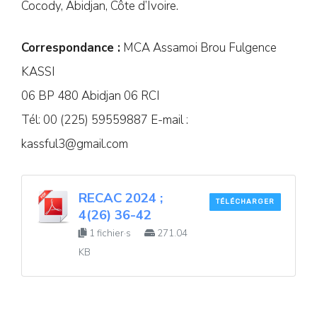
Cocody, Abidjan, Côte d’Ivoire.
Correspondance :
MCA Assamoi Brou Fulgence
KASSI
06 BP 480 Abidjan 06 RCI
Tél: 00 (225) 59559887 E-mail :
kassful3@gmail.com
RECAC 2024 ;
TÉLÉCHARGER
4(26) 36-42
1 fichier·s
271.04
KB