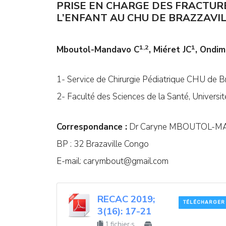
PRISE EN CHARGE DES FRACTUR
L’ENFANT AU CHU DE BRAZZAVILL
1,2
1
Mboutol-Mandavo C
, Miéret JC
, Ondim
1- Service de Chirurgie Pédiatrique CHU de Bra
2- Faculté des Sciences de la Santé, Universi
Correspondance :
Dr Caryne MBOUTOL-M
BP : 32 Brazaville Congo
E-mail:
carymbout@gmail.com
RECAC 2019;
TÉLÉCHARGER
3(16): 17-21
1 fichier·s