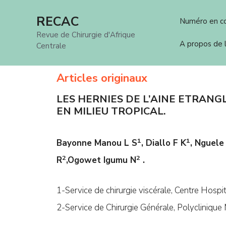
Aller
RECAC
Numéro en c
au
Revue de Chirurgie d'Afrique
contenu
A propos de
Centrale
Articles originaux
LES HERNIES DE L’AINE ETRANG
EN MILIEU TROPICAL.
1
1
Bayonne Manou L S
, Diallo F K
, Nguele
2
2
R
,Ogowet Igumu
N
.
1-Service de chirurgie viscérale, Centre Hospita
2-Service de Chirurgie Générale, Polyclinique Mi