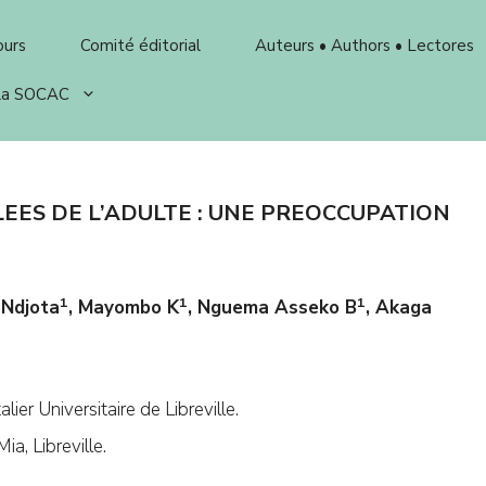
ours
Comité éditorial
Auteurs • Authors • Lectores
 la SOCAC
LEES DE L’ADULTE : UNE PREOCCUPATION
1
1
1
 Ndjota
, Mayombo K
, Nguema Asseko B
, Akaga
lier Universitaire de Libreville.
a, Libreville.