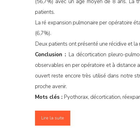
(56,7%) avec un âge moyen de 8 ans. La tho
patients.
La ré expansion pulmonaire per opératoire ét
(6,7%).
Deux patients ont présenté une récidive et la 
Conclusion :
La décortication pleuro-pulmo
observables en per opératoire et à distance av
ouvert reste encore très utilisé dans notre s
proche avenir.
Mots clés :
Pyothorax, décortication, réexpan
Lire la suite