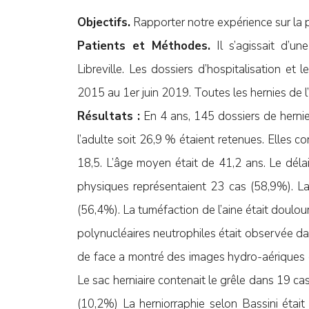
Objectifs.
Rapporter notre expérience sur la pr
Patients et Méthodes.
Il s’agissait d’un
Libreville. Les dossiers d’hospitalisation et
2015 au 1er juin 2019. Toutes les hernies de l
Résultats :
En 4 ans, 145 dossiers de herni
l’adulte soit 26,9 % étaient retenues. Elles
18,5. L’âge moyen était de 41,2 ans. Le délai
physiques représentaient 23 cas (58,9%). La
(56,4%). La tuméfaction de l’aine était doulo
polynucléaires neutrophiles était observée d
de face a montré des images hydro-aériques 
Le sac herniaire contenait le grêle dans 19 ca
(10,2%) La herniorraphie selon Bassini étai