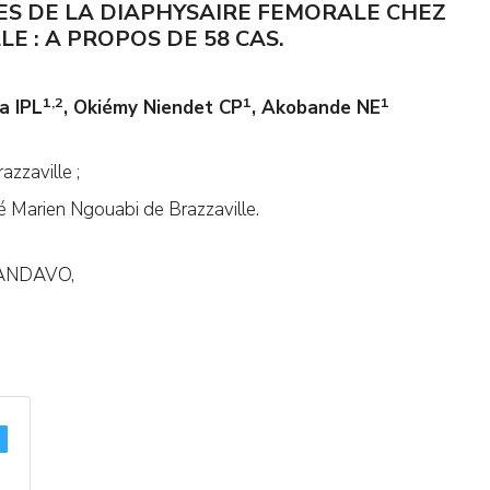
ES DE LA DIAPHYSAIRE FEMORALE CHEZ
E : A PROPOS DE 58 CAS.
1,2
1
1
a IPL
, Okiémy Niendet CP
, Akobande NE
zzaville ;
té Marien Ngouabi de Brazzaville.
ANDAVO,