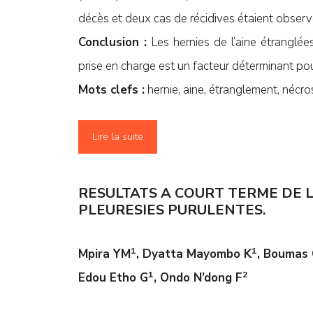
décès et deux cas de récidives étaient observ
Conclusion :
Les hernies de l’aine étranglée
prise en charge est un facteur déterminant pour
Mots clefs :
hernie, aine, étranglement, nécros
Lire la suite
RESULTATS A COURT TERME DE 
PLEURESIES PURULENTES.
1
1
Mpira YM
, Dyatta Mayombo K
, Boumas 
1
2
Edou Etho G
, Ondo N’dong F