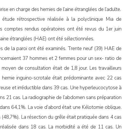
ise en charge des hernies de l’aine étranglées de l’adulte.
e étude rétrospective réalisée à la polyclinique Mia de
 les comptes rendus opératoires ont été revus du 1er juin
’aine étranglées (HAE) ont été sélectionnées.
es de la paroi ont été examinés. Trente neuf (39) HAE de
 concernaient 37 hommes et 2 femmes pour un sex- ratio de
 moyen de consultation était de 1,8 jour. Les travailleurs
 hernie inguino-scrotale était prédominante avec 22 cas
ureuse et irréductible dans 39 cas. Une hyperleucocytose à
ans 21 cas. La radiographie de l’abdomen sans préparation
dans 64,1%. La voie d’abord était une Kélotomie oblique.
s (48,7%). La résection du grêle était pratiquée dans 4 cas
t réalisée dans 18 cas. La morbidité a été de 11 cas. Un