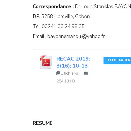
Correspondance :
Dr Louis Stanislas BA
BP. 5258 Libreville, Gabon.
Tel. 00241 06 24 98 35
Email : bayonnemanou @yahoo.fr
RECAC 2019;
TÉLÉCHARGER
3(16): 10-13
1 fichier·s
284.13 KB
RESUME