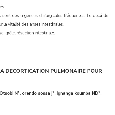
és.
s sont des urgences chirurgicales fréquentes. Le délai de
 la vitalité des anses intestinales.
e, grêle, résection intestinale.
LA DECORTICATION PULMONAIRE POUR
1
1
1
Otsobi N
, orendo sossa j
, Ignanga koumba ND
,