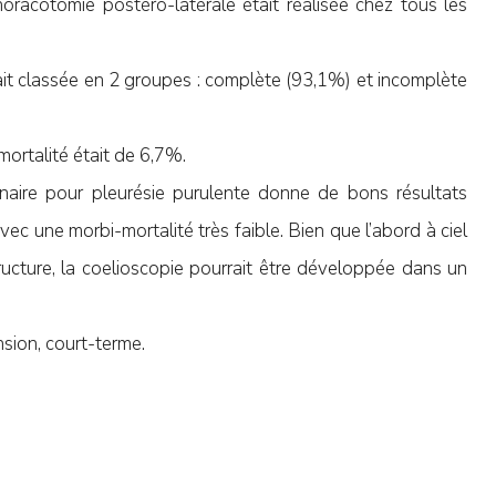
racotomie postéro-latérale était réalisée chez tous les
ait classée en 2 groupes : complète (93,1%) et incomplète
mortalité était de 6,7%.
naire pour pleurésie purulente donne de bons résultats
ec une morbi-mortalité très faible. Bien que l’abord à ciel
tructure, la coelioscopie pourrait être développée dans un
sion, court-terme.