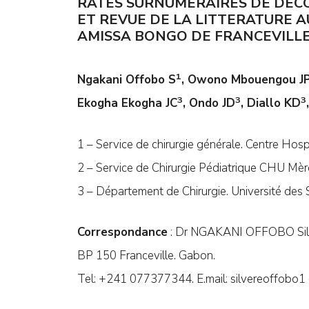
RATES SURNUMERAIRES DE DECO
ET REVUE DE LA LITTERATURE 
AMISSA BONGO DE FRANCEVILLE
1
Ngakani Offobo S
, Owono Mbouengou J
3
3
3
Ekogha Ekogha JC
, Ondo JD
, Diallo KD
1 – Service de chirurgie générale. Centre Hos
2 – Service de Chirurgie Pédiatrique CHU Mèr
3 – Département de Chirurgie. Université de
Correspondance
: Dr NGAKANI OFFOBO Sil
BP 150 Franceville. Gabon.
Tel: +241 077377344. E.mail: silvereoffobo1