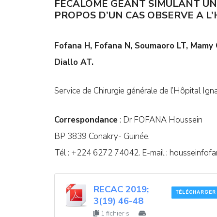
FECALOME GEANT SIMULANT UNE
PROPOS D’UN CAS OBSERVE A L’
Fofana H, Fofana N, Soumaoro LT, Mamy G
Diallo AT.
Service de Chirurgie générale de l’Hôpital Ig
Correspondance
: Dr FOFANA Houssein
BP 3839 Conakry- Guinée.
Tél : +224 6272 74042. E-mail :
housseinfof
RECAC 2019;
TÉLÉCHARGER
3(19) 46-48
1 fichier·s