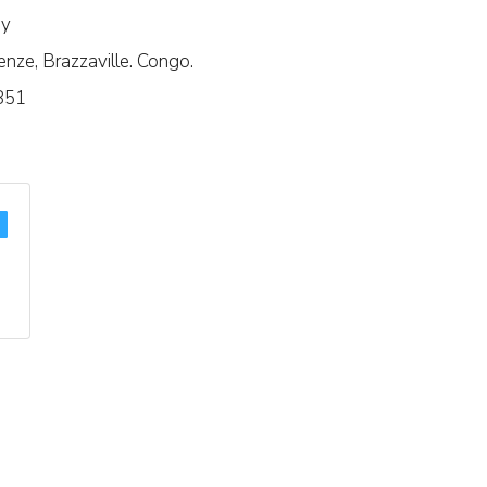
dy
nze, Brazzaville. Congo.
851