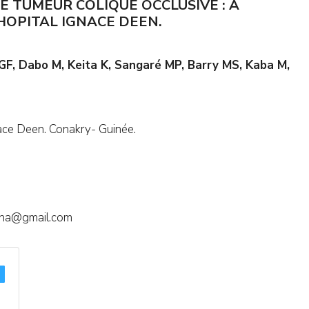
 TUMEUR COLIQUE OCCLUSIVE : A
HOPITAL IGNACE DEEN.
F, Dabo M, Keita K, Sangaré MP, Barry MS, Kaba M,
nace Deen. Conakry- Guinée.
ana@gmail.com