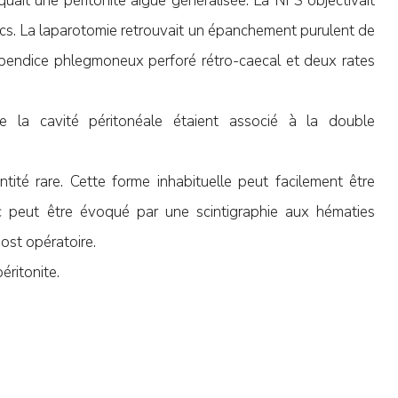
quait une péritonite aigue généralisée. La NFS objectivait
s. La laparotomie retrouvait un épanchement purulent de
pendice phlegmoneux perforé rétro-caecal et deux rates
e la cavité péritonéale étaient associé à la double
tité rare. Cette forme inhabituelle peut facilement être
 peut être évoqué par une scintigraphie aux hématies
post opératoire.
éritonite.