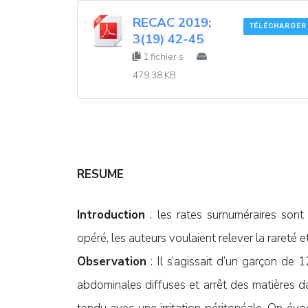
RECAC 2019;
TÉLÉCHARGER
3(19) 42-45
1 fichier·s
479.38 KB
RESUME
Introduction
: les rates surnuméraires sont
opéré, les auteurs voulaient relever la rareté e
Observation
: Il s’agissait d’un garçon de 
abdominales diffuses et arrêt des matières da