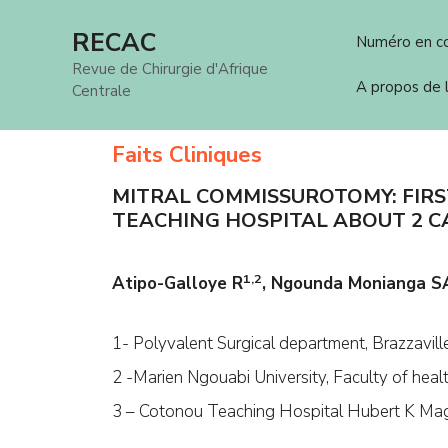
Aller
RECAC
Numéro en c
au
Revue de Chirurgie d'Afrique
contenu
A propos de
Centrale
Faits Cliniques
MITRAL COMMISSUROTOMY: FIRS
TEACHING HOSPITAL ABOUT 2 C
1,2
Atipo-Galloye R
, Ngounda Monianga S
1- Polyvalent Surgical department, Brazzavill
2 -Marien Ngouabi University, Faculty of healt
3 – Cotonou Teaching Hospital Hubert K Mag