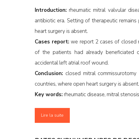
Introduction:
rheumatic mitral valvular dise
antibiotic era. Setting of therapeutic remain
heart surgery is absent.
Cases report:
we report 2 cases of closed m
of the patients had already beneficiated o
accidental left atrial roof wound.
Conclusion:
closed mitral commissurotomy m
countries, where open heart surgery is absent
Key words:
rheumatic disease, mitral stenos
Lire la suite