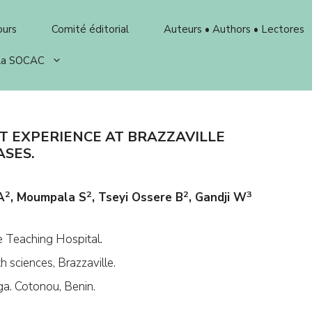
ours
Comité éditorial
Auteurs • Authors • Lectores
 la SOCAC
T EXPERIENCE AT BRAZZAVILLE
ASES.
2
2
2
3
A
, Moumpala S
, Tseyi Ossere B
, Gandji W
e Teaching Hospital.
h sciences, Brazzaville.
a. Cotonou, Benin.