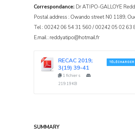
Correspondance:
Dr ATIPO-GALLOYE Red
Postal address : Owando street N0 1189, Oue
Tel : 00242 06 54 31 560 / 00242 05 02 63 
E.mail :
reddyatipo@hotmail.fr
RECAC 2019;
TÉLÉCHARGER
3(19) 39-41
1 fichier·s
219.19 KB
SUMMARY