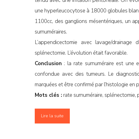
tendu avec une irritation péritonéale. On évo
une hyperleucocytose à 18000 globules blanc
1100cc, des ganglions mésentériques, un ap
surnuméraires.
L’appendicectomie avec lavage/drainage d
splénectomie. L’évolution était favorable.
Conclusion
: la rate surnuméraire est une en
confondue avec des tumeurs. Le diagnostic
marquées et être confirmé par l’histologie en 
Mots clés :
rate surnuméraire, splénectomie, p
Lire la suite