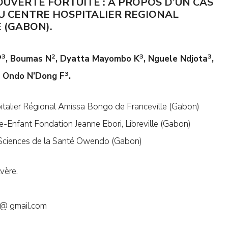
UVERTE FORTUITE : A PROPOS D’UN CAS
AU CENTRE HOSPITALIER REGIONAL
 (GABON).
3
2
3
3
P
, Boumas N
, Dyatta Mayombo K
, Nguele Ndjota
,
3
, Ondo N’Dong F
.
pitalier Régional Amissa Bongo de Franceville (Gabon)
e-Enfant Fondation Jeanne Ebori, Libreville (Gabon)
s Sciences de la Santé Owendo (Gabon)
vère.
 @ gmail.com