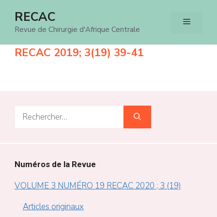
Aller
RECAC
Menu
au
Revue de Chirurgie d'Afrique Centrale
contenu
RECAC 2019; 3(19) 39-41
Rechercher :
Numéros de la Revue
VOLUME 3 NUMÉRO 19 RECAC 2020 ; 3 (19)
Articles originaux