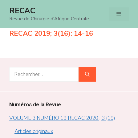
Aller
RECAC
Menu
au
Revue de Chirurgie d'Afrique Centrale
contenu
RECAC 2019; 3(16): 14-16
Rechercher :
Numéros de la Revue
VOLUME 3 NUMÉRO 19 RECAC 2020 ; 3 (19)
Articles originaux