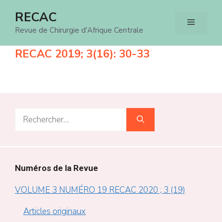
Aller
RECAC
Menu
au
Revue de Chirurgie d'Afrique Centrale
contenu
RECAC 2019; 3(16): 30-33
Rechercher :
Numéros de la Revue
VOLUME 3 NUMÉRO 19 RECAC 2020 ; 3 (19)
Articles originaux