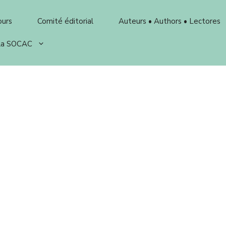
ours
Comité éditorial
Auteurs • Authors • Lectores
 la SOCAC