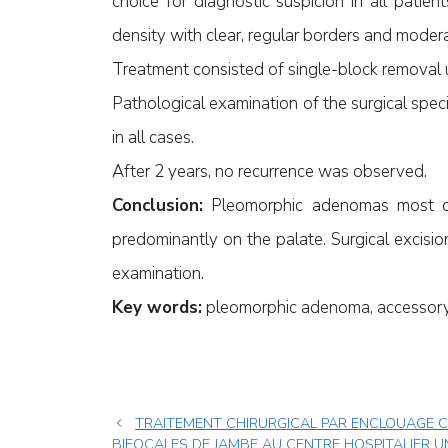
choice for diagnostic suspicion in all pati
density with clear, regular borders and mode
Treatment consisted of single-block removal 
Pathological examination of the surgical sp
in all cases.
After 2 years, no recurrence was observed.
Conclusion:
Pleomorphic adenomas most co
predominantly on the palate. Surgical excisi
examination.
Key words:
pleomorphic adenoma, accessory s
TRAITEMENT CHIRURGICAL PAR ENCLOUAGE 
BIFOCALES DE JAMBE AU CENTRE HOSPITALIER U