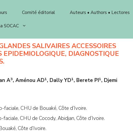
ours
Comité éditorial
Auteurs • Authors • Lectores
 la SOCAC
LANDES SALIVAIRES ACCESSOIRES
S EPIDEMIOLOGIQUE, DIAGNOSTIQUE
S.
3
1
1
1
an A
, Aménou AD
, Dally YD
, Berete PI
, Djemi
o-faciale, CHU de Bouaké, Côte d’Ivoire.
o-faciale, CHU de Cocody, Abidjan, Côte d’Ivoire.
ouaké, Côte d’Ivoire.