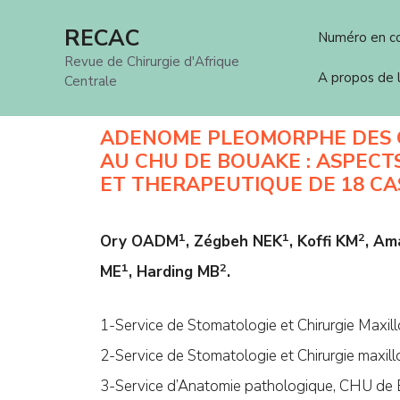
Aller
RECAC
Numéro en c
au
Revue de Chirurgie d'Afrique
contenu
A propos de
Centrale
ADENOME PLEOMORPHE DES G
AU CHU DE BOUAKE : ASPECT
ET THERAPEUTIQUE DE 18 CA
1
1
2
Ory OADM
, Zégbeh NEK
, Koffi KM
, Am
1
2
ME
, Harding MB
.
1-Service de Stomatologie et Chirurgie Maxill
2-Service de Stomatologie et Chirurgie maxill
3-Service d’Anatomie pathologique, CHU de B