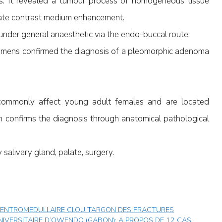
ents. It revealed a tumour process of homogeneous tissue
rate contrast medium enhancement.
under general anaesthetic via the endo-buccal route.
ecimens confirmed the diagnosis of a pleomorphic adenoma
mmonly affect young adult females and are located
on confirms the diagnosis through anatomical pathological
alivary gland, palate, surgery.
CENTROMEDULLAIRE CLOU TARGON DES FRACTURES
NIVERSITAIRE D’OWENDO (GABON): A PROPOS DE 12 CAS.