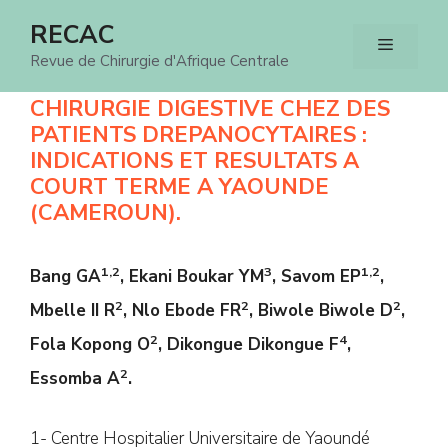
Aller
RECAC
Menu
au
Revue de Chirurgie d'Afrique Centrale
contenu
CHIRURGIE DIGESTIVE CHEZ DES
PATIENTS DREPANOCYTAIRES :
INDICATIONS ET RESULTATS A
COURT TERME A YAOUNDE
(CAMEROUN).
1,2
3
1,2
Bang GA
, Ekani Boukar YM
, Savom EP
,
2
2
2
Mbelle II R
, Nlo Ebode FR
, Biwole Biwole D
,
2
4
Fola Kopong O
, Dikongue Dikongue F
,
2
Essomba A
.
1- Centre Hospitalier Universitaire de Yaoundé