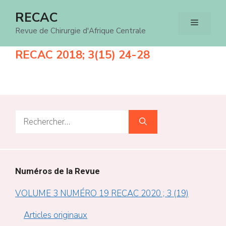
Aller
RECAC
Menu
au
Revue de Chirurgie d'Afrique Centrale
contenu
RECAC 2018; 3(15) 24-28
Rechercher :
Numéros de la Revue
VOLUME 3 NUMÉRO 19 RECAC 2020 ; 3 (19)
Articles originaux