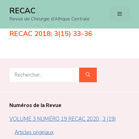
Aller
RECAC
Menu
au
Revue de Chirurgie d'Afrique Centrale
contenu
RECAC 2018; 3(15) 33-36
Rechercher :
Numéros de la Revue
VOLUME 3 NUMÉRO 19 RECAC 2020 ; 3 (19)
Articles originaux