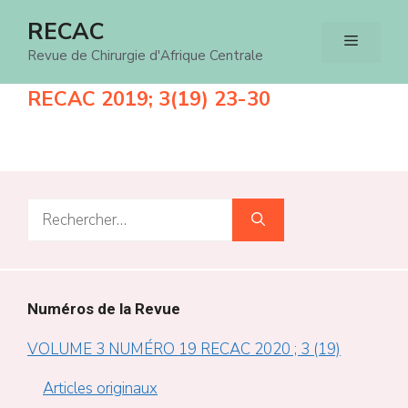
Aller
RECAC
Menu
au
Revue de Chirurgie d'Afrique Centrale
contenu
RECAC 2019; 3(19) 23-30
Rechercher :
Numéros de la Revue
VOLUME 3 NUMÉRO 19 RECAC 2020 ; 3 (19)
Articles originaux