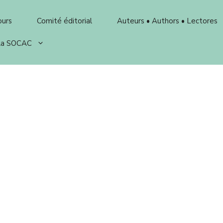
ours
Comité éditorial
Auteurs • Authors • Lectores
 la SOCAC