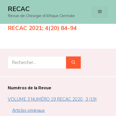
Aller
RECAC
Menu
au
Revue de Chirurgie d'Afrique Centrale
contenu
RECAC 2021; 4(20) 84-94
Rechercher :
Numéros de la Revue
VOLUME 3 NUMÉRO 19 RECAC 2020 ; 3 (19)
Articles originaux