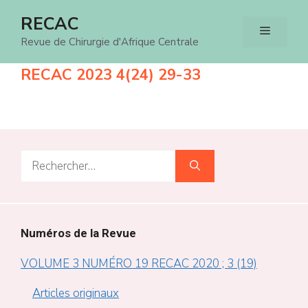
Aller
RECAC
Menu
au
Revue de Chirurgie d'Afrique Centrale
contenu
RECAC 2023 4(24) 29-33
Rechercher :
Numéros de la Revue
VOLUME 3 NUMÉRO 19 RECAC 2020 ; 3 (19)
Articles originaux