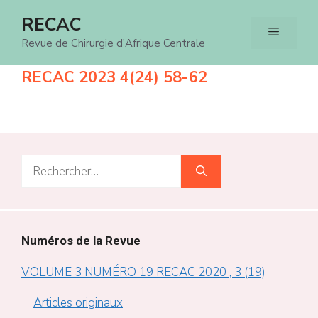
Aller
RECAC
Menu
au
Revue de Chirurgie d'Afrique Centrale
contenu
RECAC 2023 4(24) 58-62
Rechercher :
Numéros de la Revue
VOLUME 3 NUMÉRO 19 RECAC 2020 ; 3 (19)
Articles originaux