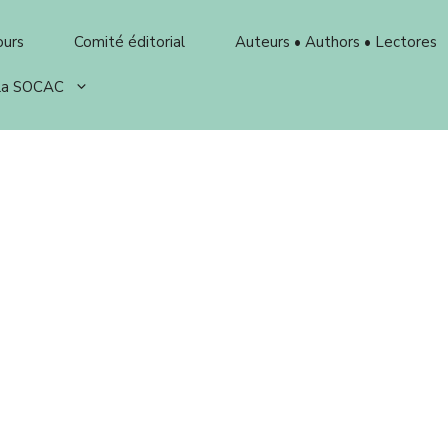
ours
Comité éditorial
Auteurs • Authors • Lectores
 la SOCAC