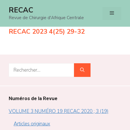
Aller
RECAC
Menu
au
Revue de Chirurgie d'Afrique Centrale
contenu
RECAC 2023 4(25) 29-32
Rechercher :
Numéros de la Revue
VOLUME 3 NUMÉRO 19 RECAC 2020 ; 3 (19)
Articles originaux