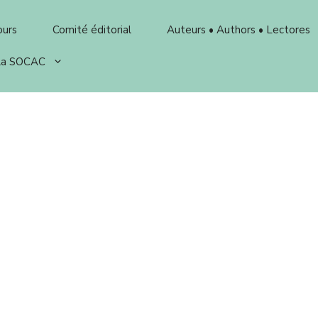
ours
Comité éditorial
Auteurs • Authors • Lectores
 la SOCAC