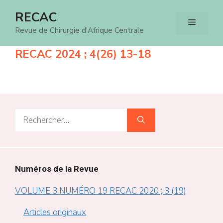
Aller
RECAC
Menu
au
Revue de Chirurgie d'Afrique Centrale
contenu
RECAC 2024 ; 4(26) 13-18
Rechercher :
Numéros de la Revue
VOLUME 3 NUMÉRO 19 RECAC 2020 ; 3 (19)
Articles originaux