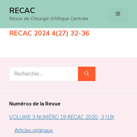
Aller
RECAC
Menu
au
Revue de Chirurgie d'Afrique Centrale
contenu
RECAC 2024 4(27) 32-36
Rechercher :
Numéros de la Revue
VOLUME 3 NUMÉRO 19 RECAC 2020 ; 3 (19)
Articles originaux