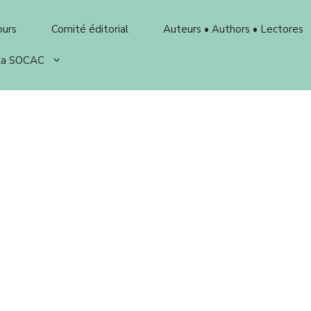
ours
Comité éditorial
Auteurs • Authors • Lectores
 la SOCAC