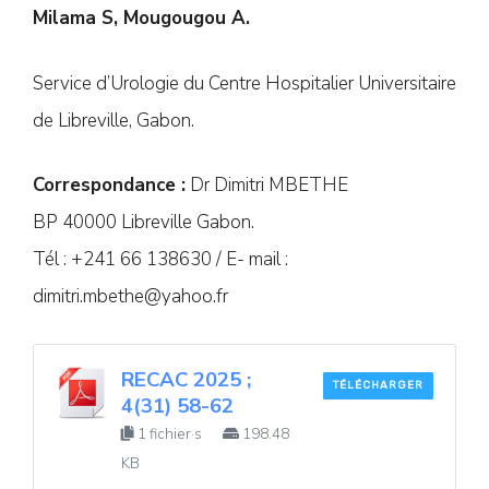
Milama S, Mougougou A.
Service d’Urologie du Centre Hospitalier Universitaire
de Libreville, Gabon.
Correspondance :
Dr Dimitri MBETHE
BP 40000 Libreville Gabon.
Tél : +241 66 138630 / E- mail :
dimitri.mbethe@yahoo.fr
RECAC 2025 ;
TÉLÉCHARGER
4(31) 58-62
1 fichier·s
198.48
KB