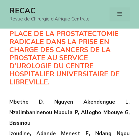
Aller
RECAC
Menu
au
Revue de Chirurgie d'Afrique Centrale
contenu
PLACE DE LA PROSTATECTOMIE
RADICALE DANS LA PRISE EN
CHARGE DES CANCERS DE LA
PROSTATE AU SERVICE
D’UROLOGIE DU CENTRE
HOSPITALIER UNIVERSITAIRE DE
LIBREVILLE.
Mbethe D, Nguyen Akendengue L,
Nzalimbaninenou Mboula P, Allogho Mbouye G,
Bissiriou
Izoudine, Adande Menest E, Ndang Ngou