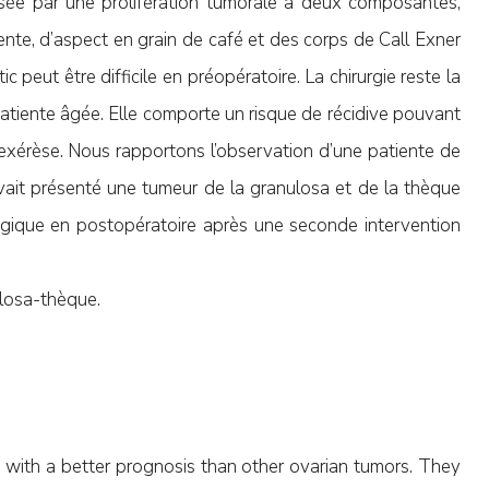
risée par une prolifération tumorale à deux composantes,
uente, d’aspect en grain de café et des corps de Call Exner
c peut être difficile en préopératoire. La chirurgie reste la
patiente âgée. Elle comporte un risque de récidive pouvant
d’exérèse. Nous rapportons l’observation d’une patiente de
vait présenté une tumeur de la granulosa et de la thèque
ogique en postopératoire après une seconde intervention
ulosa-thèque.
s with a better prognosis than other ovarian tumors. They