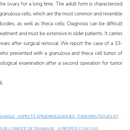
he ovary for a long time. The adult form is characterized
 granulosa cells, which are the most common and resemble
odies, as well as theca cells. Diagnosis can be difficult
reatment and must be extensive in older patients. It carries
 years after surgical removal. We report the case of a 33-
 who presented with a granulosa and theca cell tumor of
tological examination after a second operation for tumor
l.
 BANGUI : ASPECTS EPIDEMIOLOGIQUES, THERAPEUTIQUES ET
R L’ORIFICE DE DRAINAGE : A PROPOS D’UN CAS.