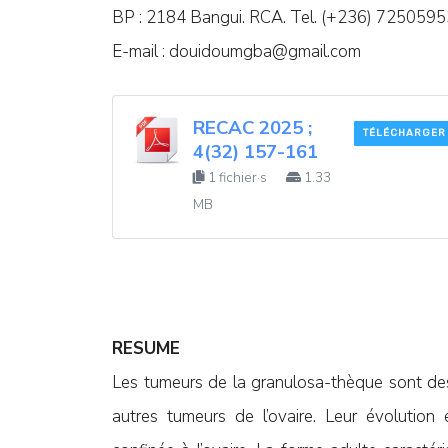
BP : 2184 Bangui. RCA. Tel. (+236) 7250595
E-mail :
douidoumgba@gmail.com
RECAC 2025 ;
TÉLÉCHARGER
4(32) 157-161
1 fichier·s
1.33
MB
RESUME
Les tumeurs de la granulosa-thèque sont des
autres tumeurs de l’ovaire. Leur évolution