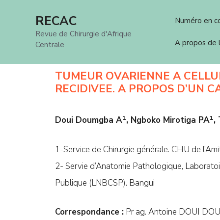
Aller
RECAC
Numéro en c
au
Revue de Chirurgie d'Afrique
contenu
A propos de
Centrale
TUMEUR OVARIENNE A CELLU
RECIDIVEE. A PROPOS D’UN C
1
1
Doui Doumgba A
, Ngboko Mirotiga PA
,
1-Service de Chirurgie générale. CHU de l’Amit
2- Servie d’Anatomie Pathologique, Laboratoir
Publique (LNBCSP). Bangui
Correspondance :
Pr ag. Antoine DOUI D