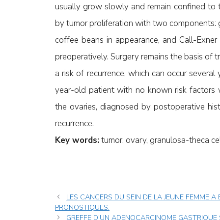
usually grow slowly and remain confined to t
by tumor proliferation with two components:
coffee beans in appearance, and Call-Exner b
preoperatively. Surgery remains the basis of t
a risk of recurrence, which can occur several
year-old patient with no known risk factors
the ovaries, diagnosed by postoperative his
recurrence.
Key words:
tumor, ovary, granulosa-theca cel
LES CANCERS DU SEIN DE LA JEUNE FEMME A
PRONOSTIQUES.
GREFFE D’UN ADENOCARCINOME GASTRIQUE SU