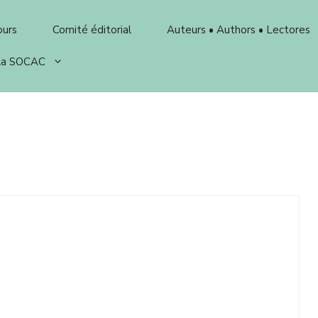
ours
Comité éditorial
Auteurs • Authors • Lectores
 la SOCAC