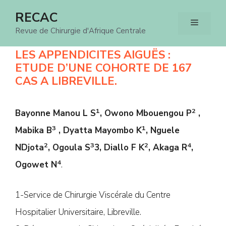
Aller
RECAC
Menu
au
Revue de Chirurgie d'Afrique Centrale
contenu
LES APPENDICITES AIGUËS :
ETUDE D’UNE COHORTE DE 167
CAS A LIBREVILLE.
1
2
Bayonne Manou L S
, Owono Mbouengou P
,
3
1
Mabika B
, Dyatta Mayombo K
, Nguele
2
3
2
4
NDjota
, Ogoula S
3, Diallo F K
, Akaga R
,
4
Ogowet N
.
1-Service de Chirurgie Viscérale du Centre
Hospitalier Universitaire, Libreville.