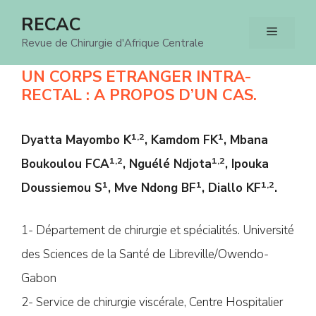
Aller
RECAC
Menu
au
Revue de Chirurgie d'Afrique Centrale
contenu
UN CORPS ETRANGER INTRA-
RECTAL : A PROPOS D’UN CAS.
1,2
1
Dyatta Mayombo K
, Kamdom FK
, Mbana
1,2
1,2
Boukoulou FCA
, Nguélé Ndjota
, Ipouka
1
1
1,2
Doussiemou S
, Mve Ndong BF
, Diallo KF
.
1- Département de chirurgie et spécialités. Université
des Sciences de la Santé de Libreville/Owendo-
Gabon
2- Service de chirurgie viscérale, Centre Hospitalier